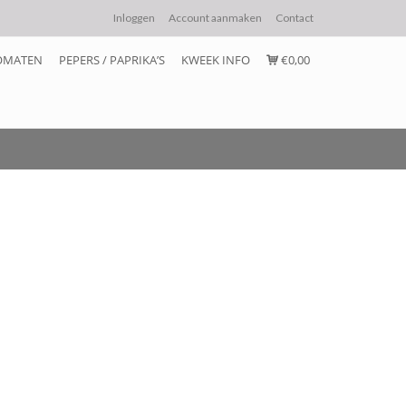
Inloggen
Account aanmaken
Contact
OMATEN
PEPERS / PAPRIKA’S
KWEEK INFO
€0,00