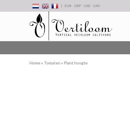
|
EUR
GBP
USD
CAD
Home
»
Tomaten
»
Plant hoogte