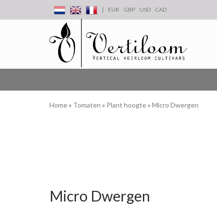
|
EUR
GBP
USD
CAD
Home
»
Tomaten
»
Plant hoogte
»
Micro Dwergen
Micro Dwergen