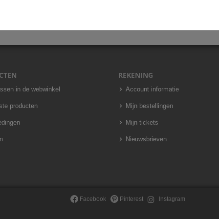
CTEN
REKENING
assen in de webwinkel
Account informatie
ste producten
Mijn bestellingen
edingen
Mijn tickets
n
Nieuwsbrieven
Facebook
Pinterest
Instagram