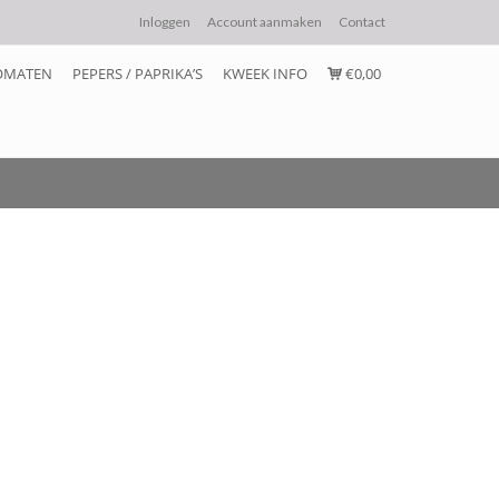
Inloggen
Account aanmaken
Contact
OMATEN
PEPERS / PAPRIKA’S
KWEEK INFO
€0,00