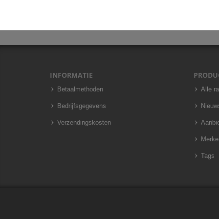
INFORMATIE
PRODU
Betaalmethoden
Alle r
Bedrijfsgegevens
Nieuw
Verzendingskosten
Aanbi
Merke
Tags