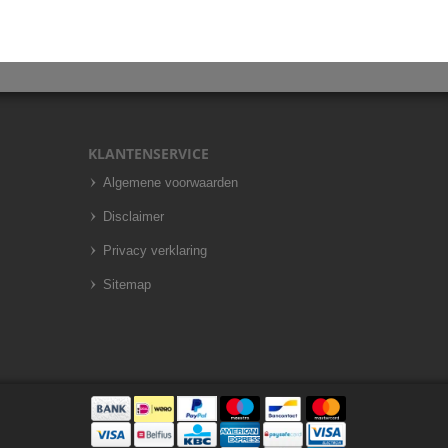
KLANTENSERVICE
Algemene voorwaarden
Disclaimer
Privacy verklaring
Sitemap