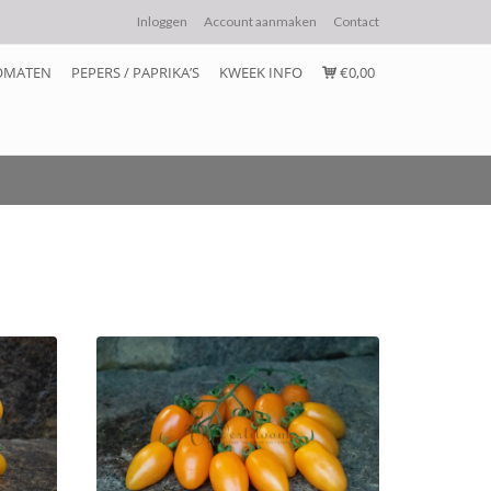
Inloggen
Account aanmaken
Contact
OMATEN
PEPERS / PAPRIKA’S
KWEEK INFO
€0,00