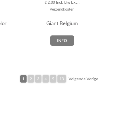
€
2,00 Incl. btw Excl.
Verzendkosten
lor
Giant Belgium
INFO
1
2
3
4
5
13
Volgende Vorige