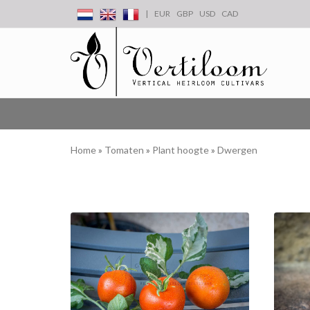
|
EUR
GBP
USD
CAD
Home
»
Tomaten
»
Plant hoogte
»
Dwergen