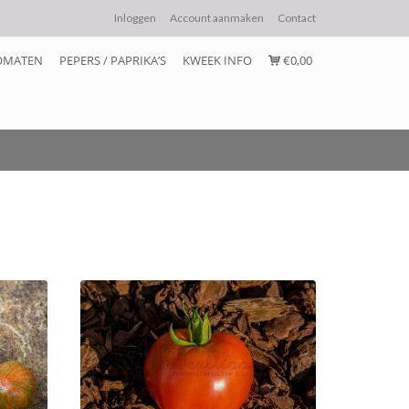
Inloggen
Account aanmaken
Contact
OMATEN
PEPERS / PAPRIKA’S
KWEEK INFO
€0,00