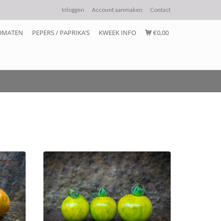
Inloggen
Account aanmaken
Contact
OMATEN
PEPERS / PAPRIKA’S
KWEEK INFO
€0,00