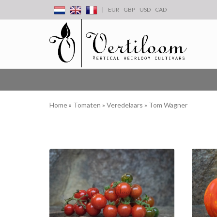
|
EUR
GBP
USD
CAD
Home
»
Tomaten
»
Veredelaars
»
Tom Wagner