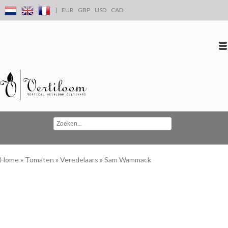
|
EUR
GBP
USD
CAD
Inloggen
Account aanmaken
Conta
Home
»
Tomaten
»
Veredelaars
»
Sam Wammack