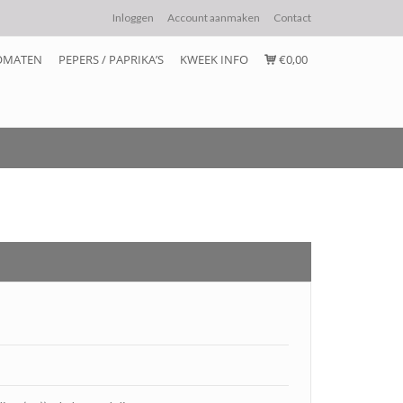
Inloggen
Account aanmaken
Contact
OMATEN
PEPERS / PAPRIKA’S
KWEEK INFO
€0,00