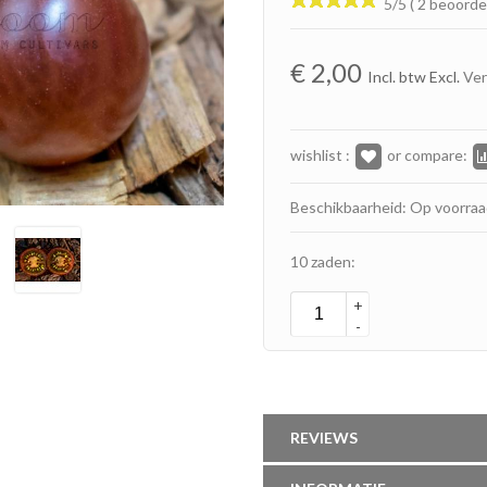
5/5 ( 2 beoorde
€
2,00
Incl. btw Excl.
Ve
wishlist :
or compare:
Beschikbaarheid: Op voorra
10 zaden:
+
-
REVIEWS