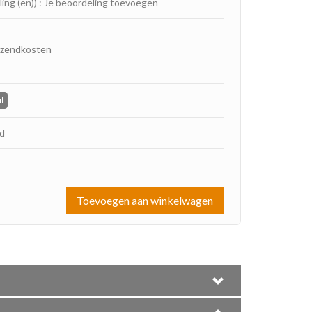
ling (en))
:
Je beoordeling toevoegen
rzendkosten
ad
Toevoegen aan winkelwagen