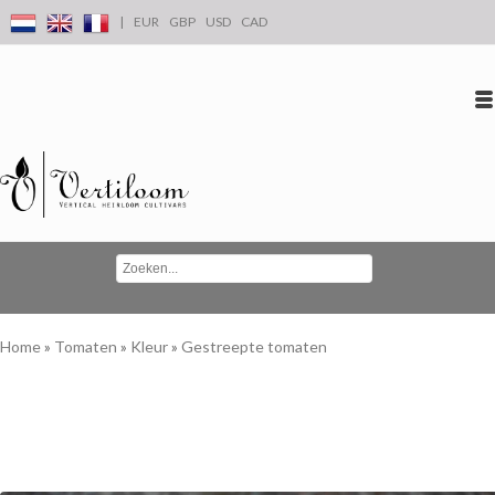
|
EUR
GBP
USD
CAD
Inloggen
Account aanmaken
Conta
Home
»
Tomaten
»
Kleur
»
Gestreepte tomaten