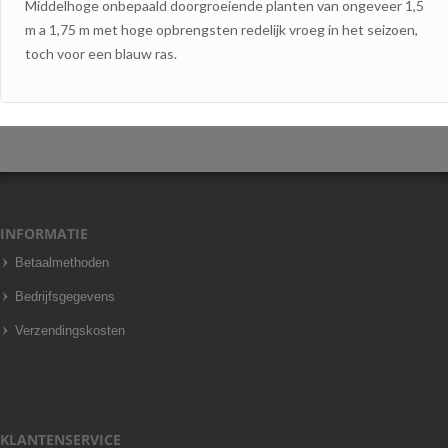
Middelhoge onbepaald doorgroeiende planten van ongeveer 1,5
m a 1,75 m met hoge opbrengsten redelijk vroeg in het seizoen,
toch voor een blauw ras.
INFORMATIE
Betaalmethoden
Bedrijfsgegevens
Verzendingskosten
KLANTENSERVICE