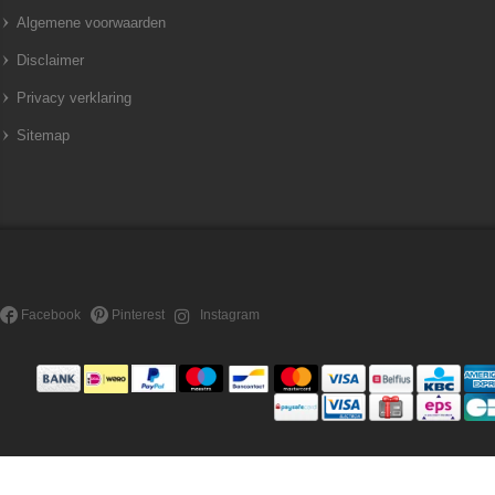
Algemene voorwaarden
Disclaimer
Privacy verklaring
Sitemap
Facebook
Pinterest
Instagram