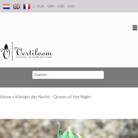
|
EUR
GBP
USD
CAD
Inloggen
Account aanmaken
Conta
Home
»
Königin der Nacht - Queen of the Night