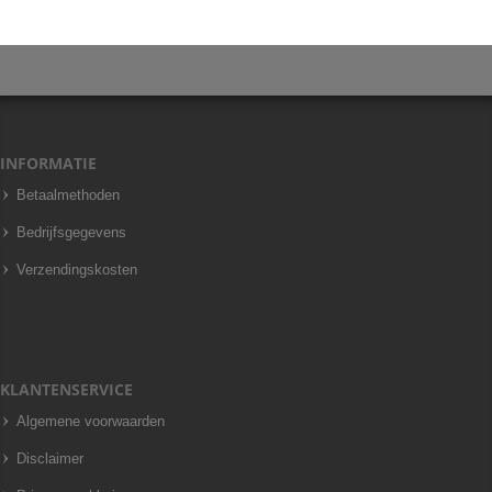
INFORMATIE
Betaalmethoden
Bedrijfsgegevens
Verzendingskosten
KLANTENSERVICE
Algemene voorwaarden
Disclaimer