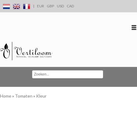
|
EUR
GBP
USD
CAD
Inloggen
Account aanmaken
Conta
Home
»
Tomaten
»
Kleur