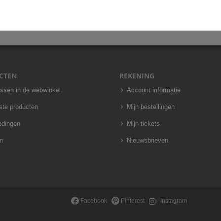
CTEN
REKENING
assen in de webwinkel
Account informatie
ste producten
Mijn bestellingen
edingen
Mijn tickets
n
Nieuwsbrieven
Facebook
Pinterest
Instagram