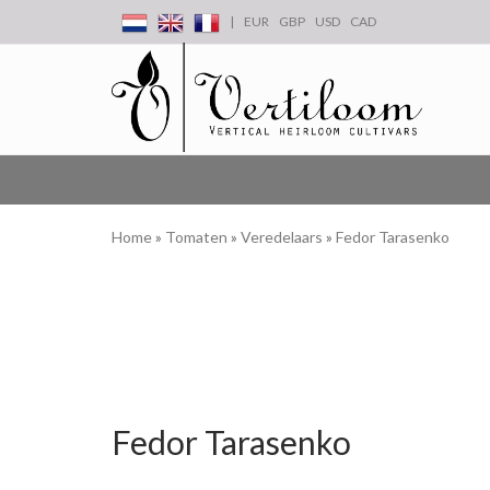
|
EUR
GBP
USD
CAD
Home
»
Tomaten
»
Veredelaars
»
Fedor Tarasenko
Fedor Tarasenko