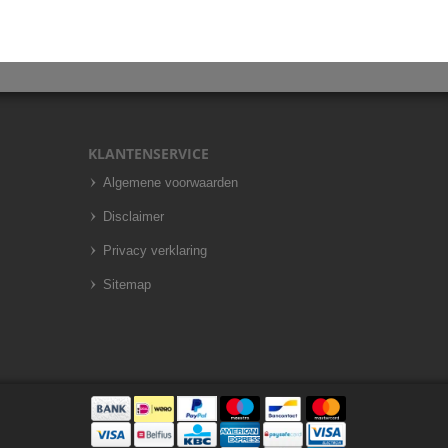
KLANTENSERVICE
Algemene voorwaarden
Disclaimer
Privacy verklaring
Sitemap