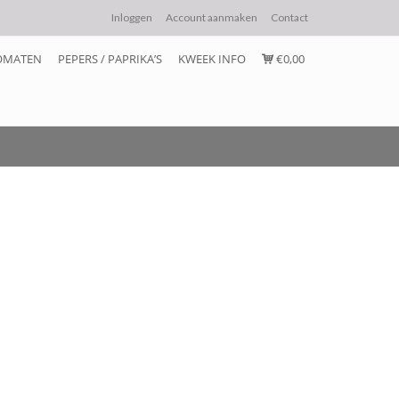
Inloggen
Account aanmaken
Contact
OMATEN
PEPERS / PAPRIKA’S
KWEEK INFO
€0,00