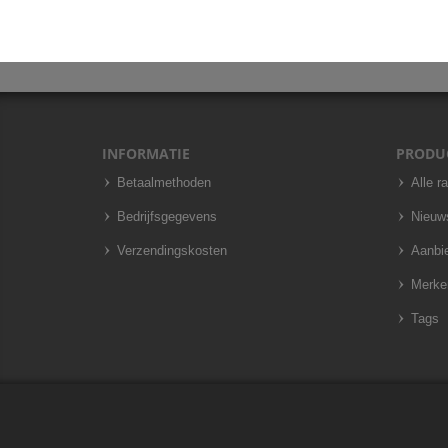
INFORMATIE
PRODU
Betaalmethoden
Alle r
Bedrijfsgegevens
Nieuw
Verzendingskosten
Aanbi
Merke
Tags