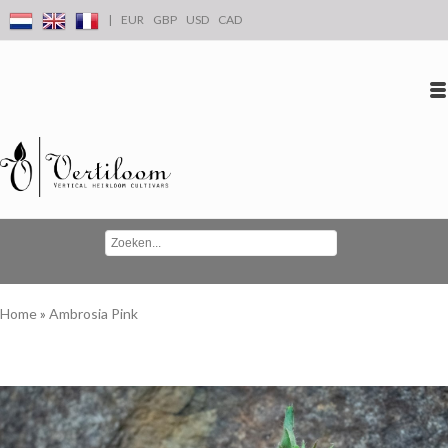
|
EUR
GBP
USD
CAD
Inloggen
Account aanmaken
Conta
Home
»
Ambrosia Pink