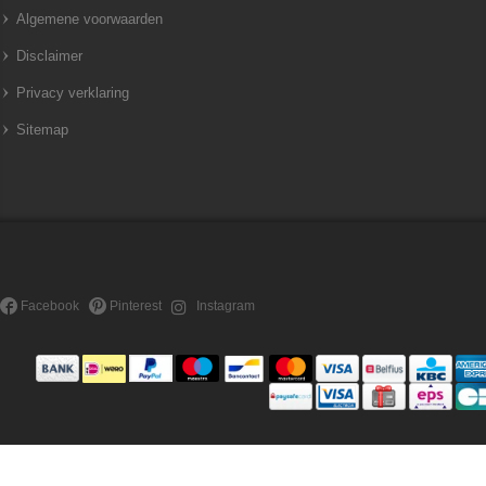
Algemene voorwaarden
Disclaimer
Privacy verklaring
Sitemap
Facebook
Pinterest
Instagram