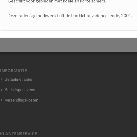
Geschikt voor gebieden met koele en korte zomers.
Deze zaden zijn herkweekt uit de Luc Fichot zadencollectie, 2004.
INFORMATIE
Betaalmethoden
Bedrijfsgegevens
Verzendingskosten
KLANTENSERVICE