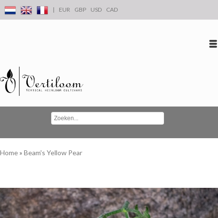
|
EUR
GBP
USD
CAD
Inloggen
Account aanmaken
Conta
Home
»
Beam's Yellow Pear