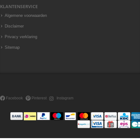
KLANTENSERVICE
Algemene voorwaarden
Disclaimer
Privacy verklaring
Sitemap
Facebook
Pinterest
Instagram