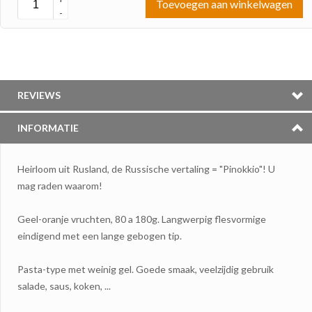
Toevoegen aan winkelwagen
-
REVIEWS
INFORMATIE
Heirloom
uit Rusland
,
de
Russische vertaling
=
"
Pinokkio"!
U
mag
raden waarom
!
Geel
-
oranje vruchten,
80
a 180g.
L
angwerpig
flesvormige
eindigend met een
lange gebogen
tip
.
Pasta-type
met weinig
gel.
Goede smaak
,
veelzijdig
gebruik
salade
,
saus,
koken
,
...