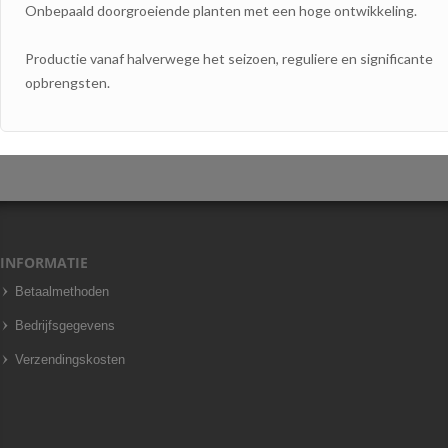
Onbepaald doorgroeiende planten met een hoge
ontwikkeling
.
Productie van
af
halverwege het seizoen
,
reguliere
en
significante
opbrengsten.
INFORMATIE
Betaalmethoden
Bedrijfsgegevens
Verzendingskosten