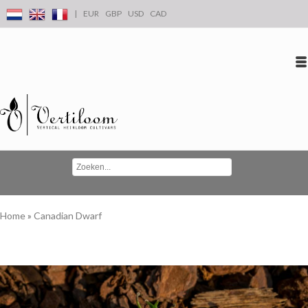
|
EUR
GBP
USD
CAD
Inloggen
Account aanmaken
Conta
Home
»
Canadian Dwarf