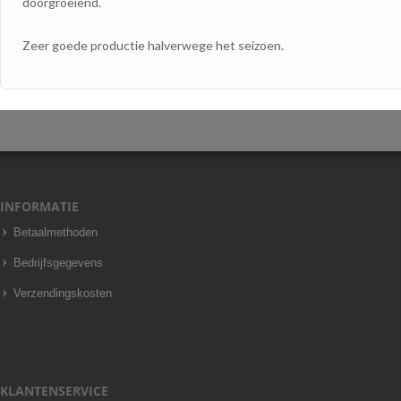
doorgroeiend.
Zeer goede productie halverwege het seizoen.
INFORMATIE
Betaalmethoden
Bedrijfsgegevens
Verzendingskosten
KLANTENSERVICE