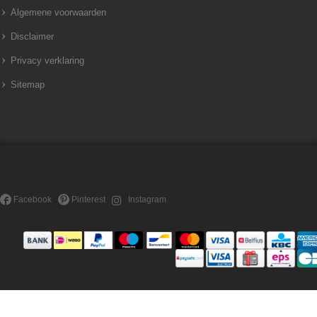
Algemene voorwaarden
Disclaimer
Privacy verklaring
Sitemap
Facebook
Pinterest
Instagram