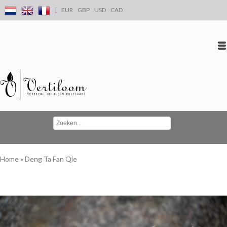
|
EUR
GBP
USD
CAD
Inloggen
Account aanmaken
Conta
Home
»
Deng Ta Fan Qie