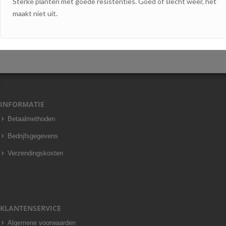
Sterke planten met goede resistenties. Goed of slecht weer, het
maakt niet uit.
INFORMATIE
Betaalmethoden
Bedrijfsgegevens
Verzendingskosten
KLANTENSERVICE
Algemene voorwaarden