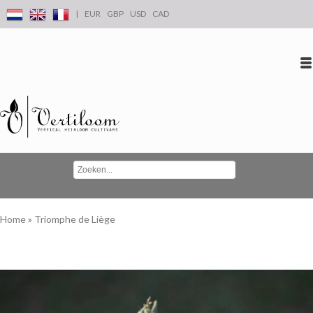
|
EUR
GBP
USD
CAD
Inloggen
Account aanmaken
Conta
Home
»
Triomphe de Liège