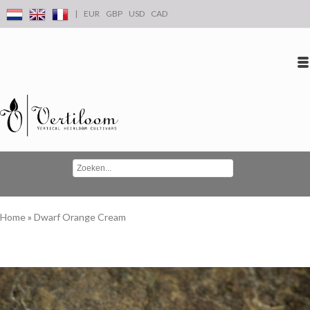
|
EUR
GBP
USD
CAD
Inloggen
Account aanmaken
Conta
Home
»
Dwarf Orange Cream