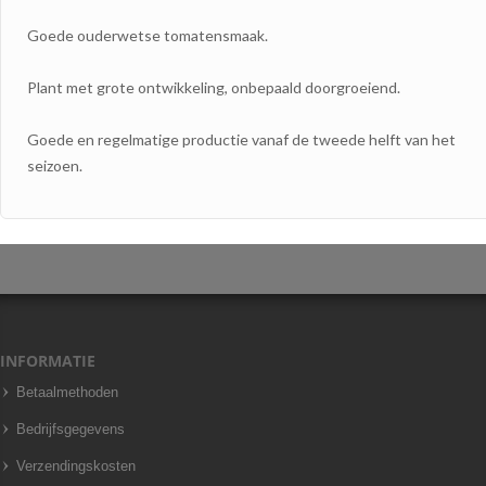
Goede ouderwetse tomatensmaak.
Plant met grote ontwikkeling, onbepaald doorgroeiend.
Goede en regelmatige productie vanaf de tweede helft van het
seizoen.
INFORMATIE
Betaalmethoden
Bedrijfsgegevens
Verzendingskosten