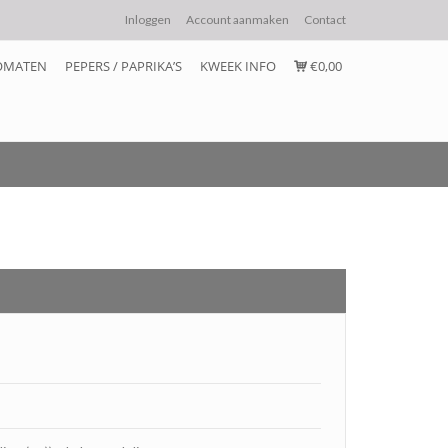
Inloggen
Account aanmaken
Contact
OMATEN
PEPERS / PAPRIKA’S
KWEEK INFO
€0,00