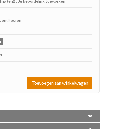
ling (en))
:
Je beoordeling toevoegen
rzendkosten
ad
Toevoegen aan winkelwagen