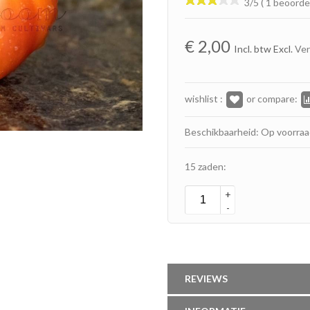
3/5 ( 1 beoorde
€
2,00
Incl. btw Excl.
Ve
wishlist :
or compare:
Beschikbaarheid: Op voorra
15 zaden:
+
-
REVIEWS