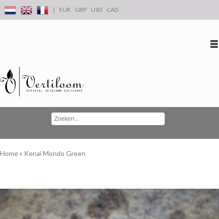
|
EUR
GBP
USD
CAD
Inloggen
Account aanmaken
Conta
Home
»
Kenai Mondo Green