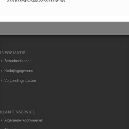
een betrouwbaar consistent ras.
INFORMATIE
Betaalmethoden
Bedrijfsgegevens
Verzendingskosten
KLANTENSERVICE
Algemene voorwaarden