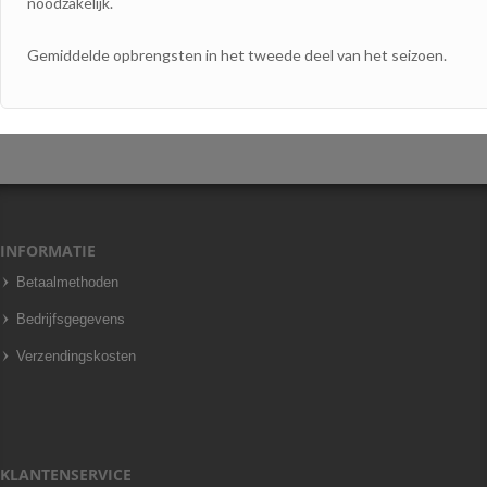
noodzakelijk.
Gemiddelde opbrengsten in het tweede deel van het seizoen.
INFORMATIE
Betaalmethoden
Bedrijfsgegevens
Verzendingskosten
KLANTENSERVICE