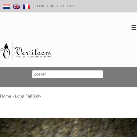
|
EUR
GBP
USD
CAD
Inloggen
Account aanmaken
Conta
Home
»
Long Tall Sally