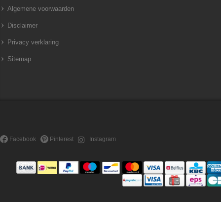
Algemene voorwaarden
Disclaimer
Privacy verklaring
Sitemap
Facebook
Pinterest
Instagram