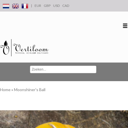
|
EUR
GBP
USD
CAD
Inloggen
Account aanmaken
Conta
Home
»
Moonshiner's Ball