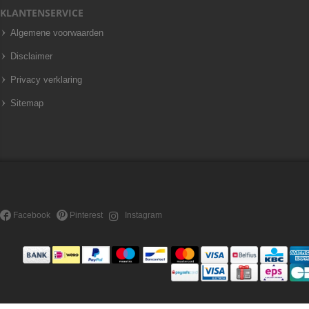
KLANTENSERVICE
Algemene voorwaarden
Disclaimer
Privacy verklaring
Sitemap
Facebook
Pinterest
Instagram