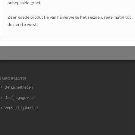
onbepaalde groei.
Zeer goede productie van halverwege het seizoen, regelmatig tot
de eerste vorst.
INFORMATIE
Betaalmethoden
Bedrijfsgegevens
Verzendingskosten