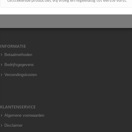
Uitstekende productief, vrij vroeg en regelmatig tot eerste vorst.
INFORMATIE
Betaalmethoden
Bedrijfsgegevens
Verzendingskosten
KLANTENSERVICE
Algemene voorwaarden
Disclaimer