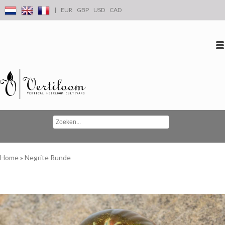
|
EUR
GBP
USD
CAD
Inloggen
Account aanmaken
Conta
Home
»
Negrite Runde