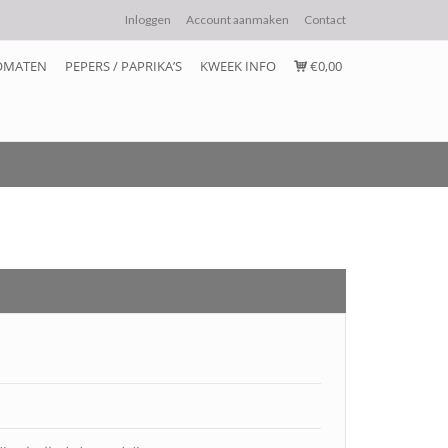
Inloggen
Account aanmaken
Contact
OMATEN
PEPERS / PAPRIKA’S
KWEEK INFO
€0,00