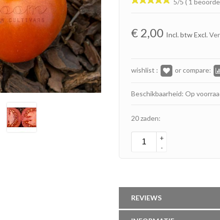
5/5 ( 1 beoorde
€
2,00
Incl. btw Excl.
Ve
wishlist :
or compare:
Beschikbaarheid: Op voorra
20 zaden:
+
-
REVIEWS