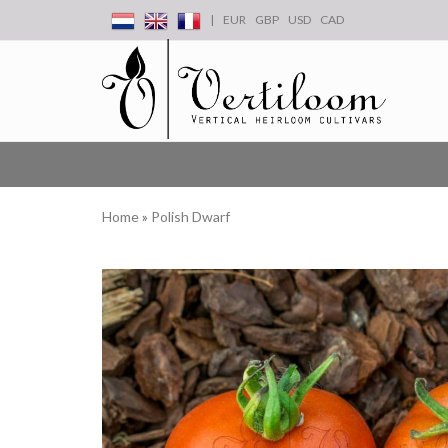
|
EUR
GBP
USD
CAD
Home
»
Polish Dwarf