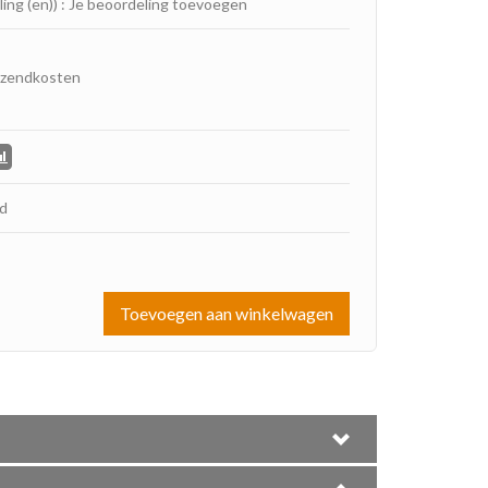
ling (en))
:
Je beoordeling toevoegen
rzendkosten
ad
Toevoegen aan winkelwagen