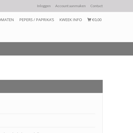
Inloggen
Account aanmaken
Contact
OMATEN
PEPERS / PAPRIKA’S
KWEEK INFO
€0,00