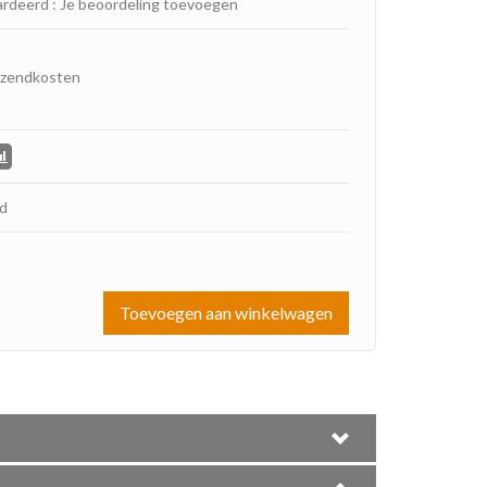
ardeerd
:
Je beoordeling toevoegen
rzendkosten
ad
Toevoegen aan winkelwagen