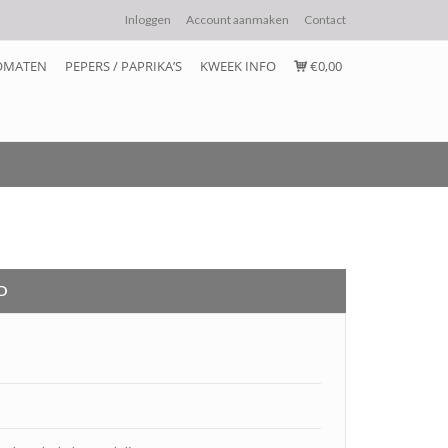
Inloggen
Account aanmaken
Contact
OMATEN
PEPERS / PAPRIKA’S
KWEEK INFO
€0,00
D