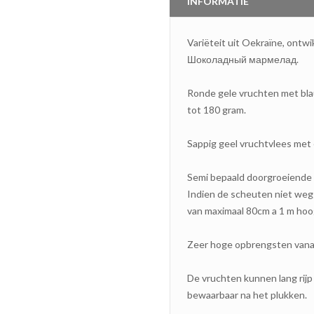
INFORMATIE
Variëteit uit Oekraïne, ontw
Шоколадный мармелад.
Ronde gele vruchten met bl
tot 180 gram.
Sappig geel vruchtvlees met 
Semi bepaald doorgroeiende 
Indien de scheuten niet wegg
van maximaal 80cm a 1 m hoo
Zeer hoge opbrengsten vana
De vruchten kunnen lang rijp 
bewaarbaar na het plukken.