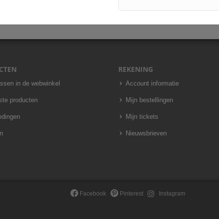
CTEN
REKENING
assen in de webwinkel
Account informatie
ste producten
Mijn bestellingen
edingen
Mijn tickets
n
Nieuwsbrieven
Facebook
Pinterest
Instagram