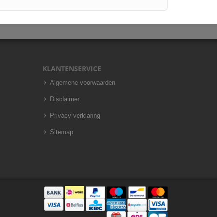
KLANTENSERVICE
Algemene voorwaarden
Disclaimer
Privacy verklaring
Sitemap