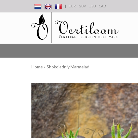
|
EUR
GBP
USD
CAD
Home
»
Shokoladniy Marmelad