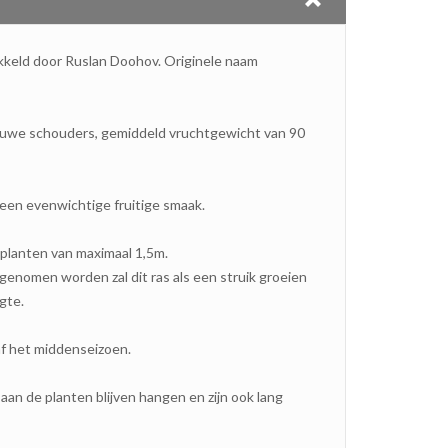
ikkeld door Ruslan Doohov. Originele naam
auwe schouders, gemiddeld vruchtgewicht van 90
een evenwichtige fruitige smaak.
planten van maximaal 1,5m.
enomen worden zal dit ras als een struik groeien
gte.
f het middenseizoen.
aan de planten blijven hangen en zijn ook lang