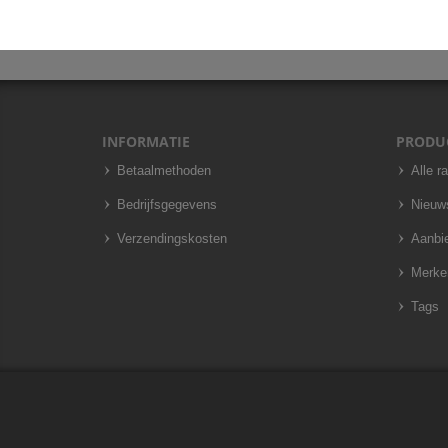
INFORMATIE
PRODU
Betaalmethoden
Alle r
Bedrijfsgegevens
Nieuw
Verzendingskosten
Aanbi
Merke
Tags