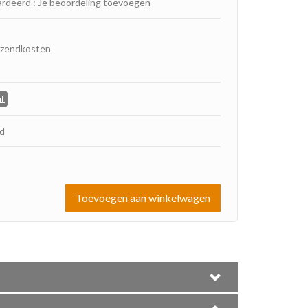
ardeerd
:
Je beoordeling toevoegen
rzendkosten
ad
Toevoegen aan winkelwagen