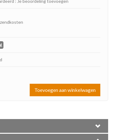
ardeerd
:
Je beoordeling toevoegen
rzendkosten
ad
Toevoegen aan winkelwagen