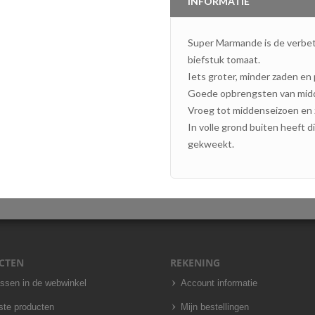
INFORMATIE
Super Marmande is de verbe
biefstuk tomaat.
Iets groter, minder zaden en
Goede opbrengsten van midd
Vroeg tot middenseizoen en 
In volle grond buiten heeft d
gekweekt.
CTEN
REKENING
assen in de webwinkel
Account informatie
ste producten
Mijn bestellingen