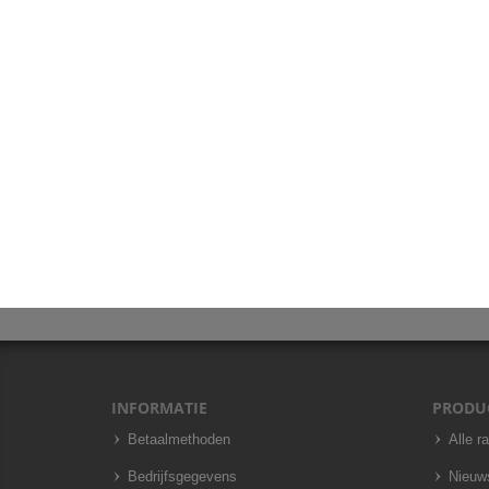
INFORMATIE
PRODU
Betaalmethoden
Alle r
Bedrijfsgegevens
Nieuw