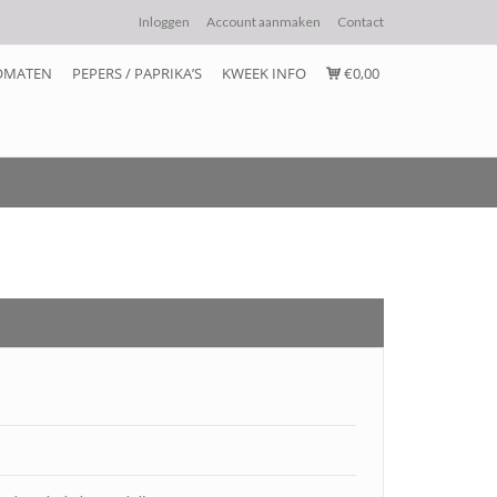
Inloggen
Account aanmaken
Contact
OMATEN
PEPERS / PAPRIKA’S
KWEEK INFO
€0,00