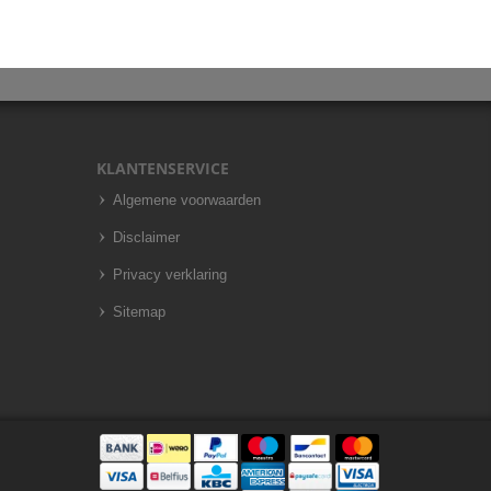
KLANTENSERVICE
Algemene voorwaarden
Disclaimer
Privacy verklaring
Sitemap