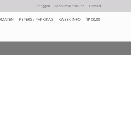
Inloggen
Account aanmaken
Contact
OMATEN
PEPERS / PAPRIKA’S
KWEEK INFO
€0,00