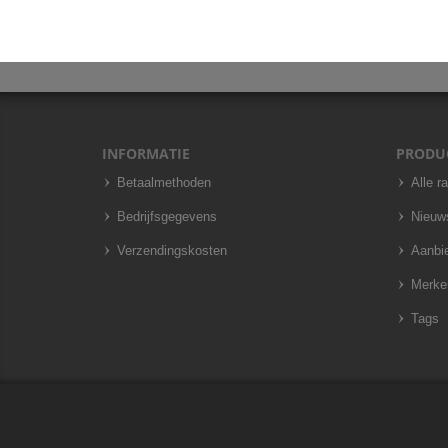
INFORMATIE
PRODU
Betaalmethoden
Alle r
Bedrijfsgegevens
Nieuw
Verzendingskosten
Aanbi
Merke
Tags