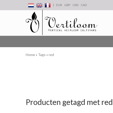
|
EUR
GBP
USD
CAD
Home
»
Tags
»
red
Producten getagd met red