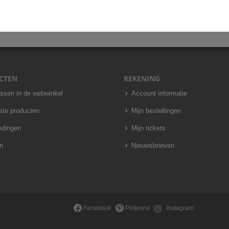
CTEN
REKENING
assen in de webwinkel
Account informatie
ste producten
Mijn bestellingen
edingen
Mijn tickets
n
Nieuwsbrieven
Facebook
Pinterest
Instagram