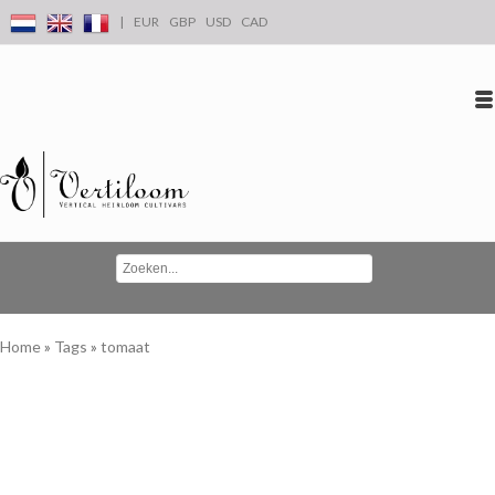
|
EUR
GBP
USD
CAD
Inloggen
Account aanmaken
Conta
Home
»
Tags
»
tomaat