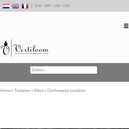
|
EUR
GBP
USD
CAD
Inloggen
Account aanmaken
Conta
Home
»
Tomaten
»
Kleur
»
Gestreepte tomaten