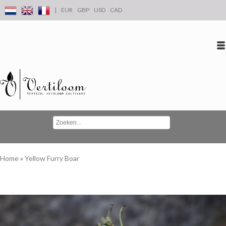
|
EUR
GBP
USD
CAD
Inloggen
Account aanmaken
Conta
Home
»
Yellow Furry Boar