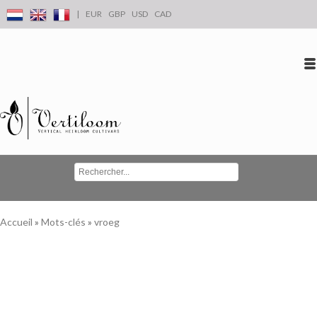
|
EUR
GBP
USD
CAD
Se connecter
S'inscrire
Conta
Accueil
»
Mots-clés
»
vroeg