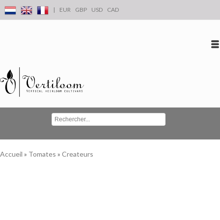
|
EUR
GBP
USD
CAD
Se connecter
S'inscrire
Conta
Accueil
»
Tomates
»
Createurs