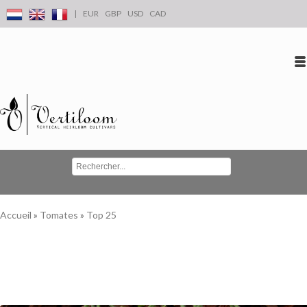
|
EUR
GBP
USD
CAD
Se connecter
S'inscrire
Conta
Accueil
»
Tomates
»
Top 25