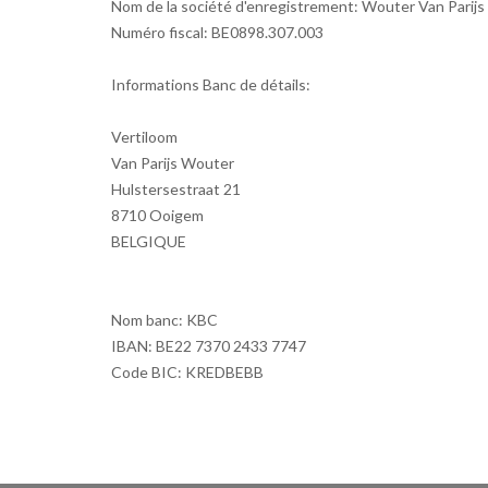
Nom de la société
d'enregistrement
:
Wouter
Van Parijs
Numéro fiscal
:
BE0898.307.003
Informations
Banc
de détails:
Vertiloom
Van Parijs Wouter
Hulstersestraat
21
8710
Ooigem
BELGIQUE
Nom
banc
:
KBC
IBAN: BE22 7370 2433 7747
Code BIC
:
KREDBEBB