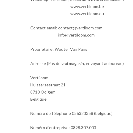
www.vertiloom.be
www.vertiloom.eu
Contact email:
contact@vertiloom.com
info@vertiloom.com
Propriétaire:
Wouter
Van
Paris
Adresse
(
Pas
de
vrai magasin
,
envoyant
au bureau)
Vertiloom
Hulstersestraat
21
8710
Ooigem
Belgique
Numéro de téléphone
056323358
(
belgique)
Numéro d'entreprise
:
0898.307.003