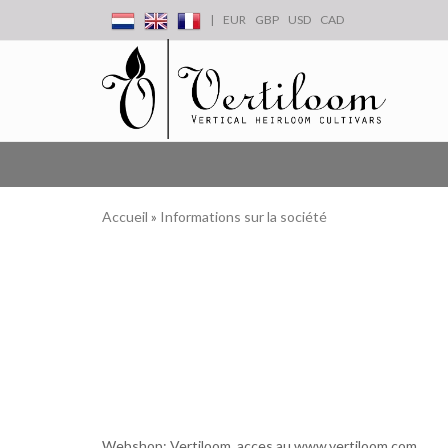
|
EUR
GBP
USD
CAD
Accueil
»
Informations sur la société
Webshop
:
Vertiloom
,
acces
au
www.vertiloom.com