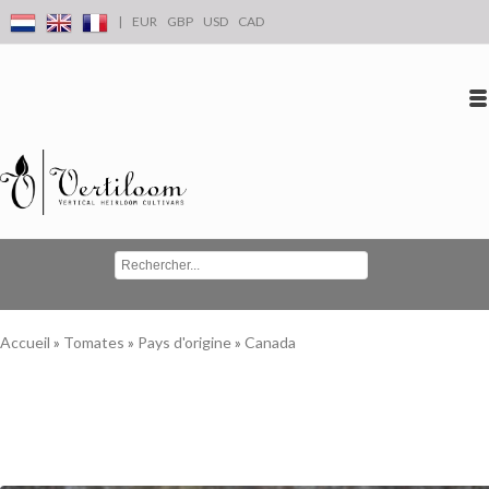
|
EUR
GBP
USD
CAD
Se connecter
S'inscrire
Conta
Accueil
»
Tomates
»
Pays d'origine
»
Canada