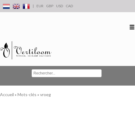
|
EUR
GBP
USD
CAD
Se connecter
S'inscrire
Conta
Accueil
»
Mots-clés
»
vroeg