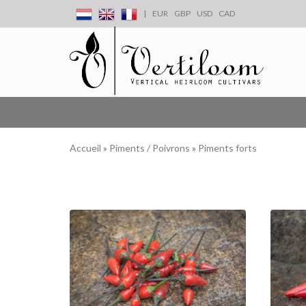
|
EUR
GBP
USD
CAD
Accueil
»
Piments / Poivrons
»
Piments forts