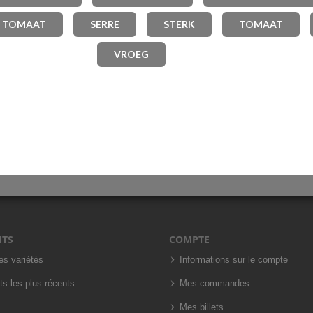
 TOMAAT
SERRE
STERK
TOMAAT
VROEG
ITS
COMPTE
es variétés
Informations sur le compte
ts les plus récents
Mes commandes
Mes billets