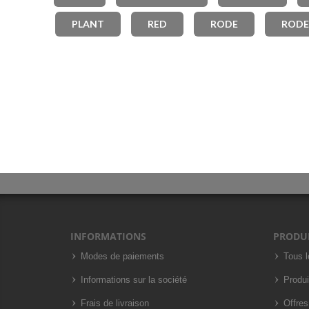
PLANT
RED
RODE
RODE
INFORMATIONS
PRODU
Modes de paiements
Tous l
Informations sur la société
Produi
Frais de livraison
Offres