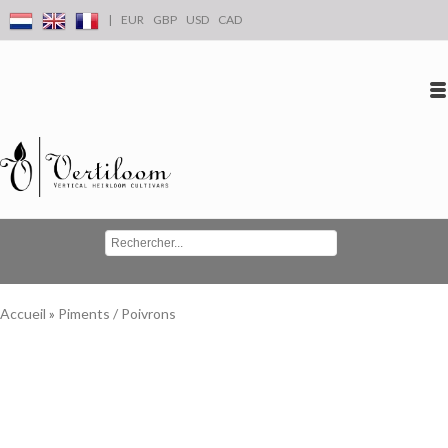
|
EUR
GBP
USD
CAD
Se connecter
S'inscrire
Conta
Accueil
»
Piments / Poivrons