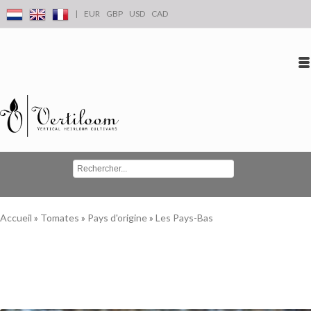
|
EUR
GBP
USD
CAD
Se connecter
S'inscrire
Conta
Accueil
»
Tomates
»
Pays d'origine
»
Les Pays-Bas