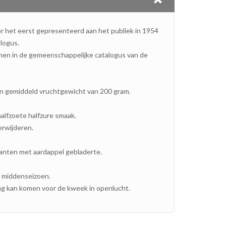
or het eerst gepresenteerd aan het publiek in 1954
alogus.
en in de gemeenschappelijke catalogus van de
n gemiddeld vruchtgewicht van 200 gram.
alfzoete halfzure smaak.
erwijderen.
anten met aardappel gebladerte.
 middenseizoen.
ing kan komen voor de kweek in openlucht.