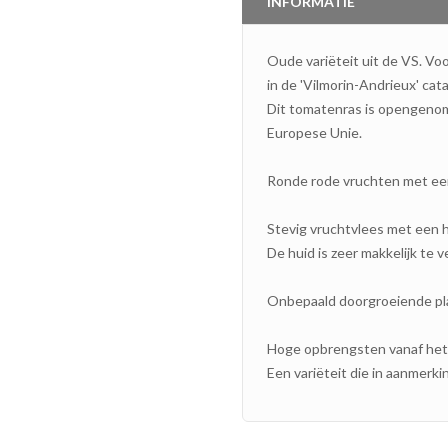
INFORMATIE
Oude variëteit uit de VS. Vo
in de 'Vilmorin-Andrieux' cat
Dit tomatenras is opengenom
Europese Unie.
Ronde rode vruchten met ee
Stevig vruchtvlees met een h
De huid is zeer makkelijk te v
Onbepaald doorgroeiende pl
Hoge opbrengsten vanaf het
Een variëteit die in aanmerk