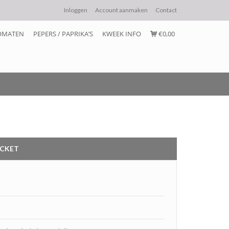
Inloggen
Account aanmaken
Contact
OMATEN
PEPERS / PAPRIKA’S
KWEEK INFO
€0,00
ACKET