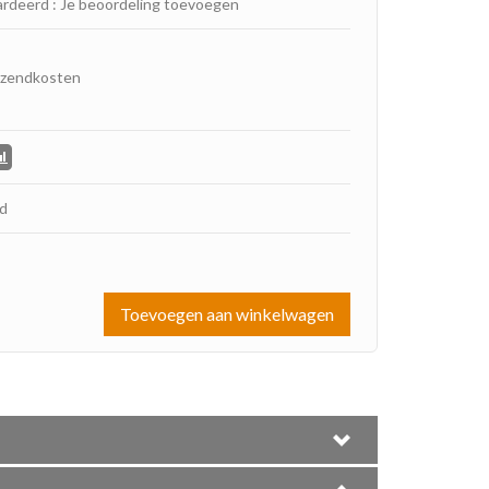
ardeerd
:
Je beoordeling toevoegen
rzendkosten
ad
Toevoegen aan winkelwagen