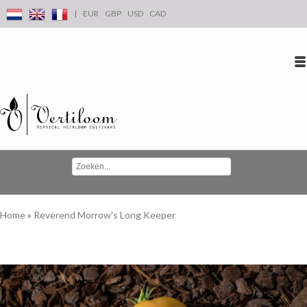
|
EUR
GBP
USD
CAD
Inloggen
Account aanmaken
Conta
Home
»
Reverend Morrow's Long Keeper