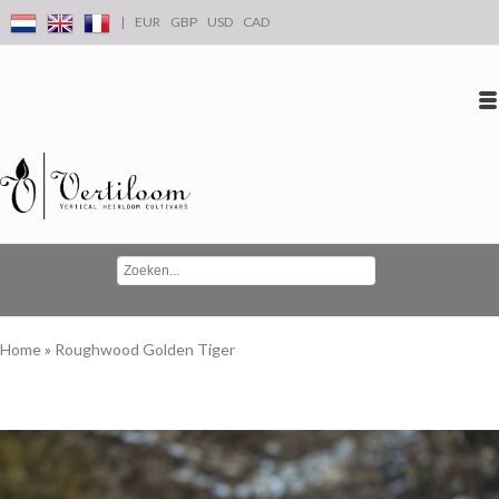
|
EUR
GBP
USD
CAD
Inloggen
Account aanmaken
Conta
Home
»
Roughwood Golden Tiger