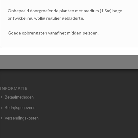
Onbepaald doorgroeiende planten met medium (1,5m) hoge
ontwikkeling, wollig regulier gebladerte.
Goede opbrengsten vanaf het midden-seizoen.
INFORMATIE
Betaalmethoden
Bedrijfsgegevens
Verzendingskosten