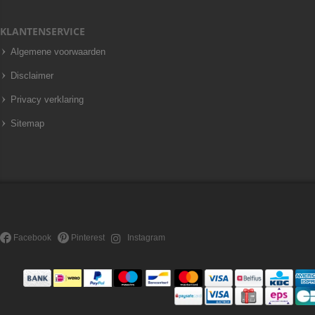
KLANTENSERVICE
Algemene voorwaarden
Disclaimer
Privacy verklaring
Sitemap
Facebook
Pinterest
Instagram