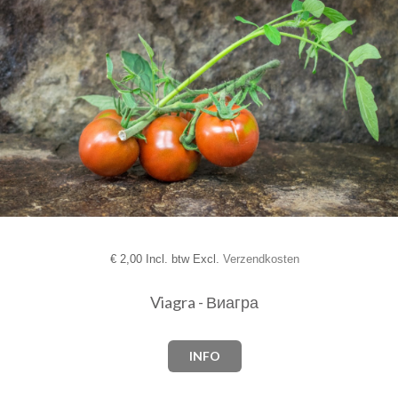
€
2,00 Incl. btw Excl.
Verzendkosten
Viagra - Виагра­
INFO