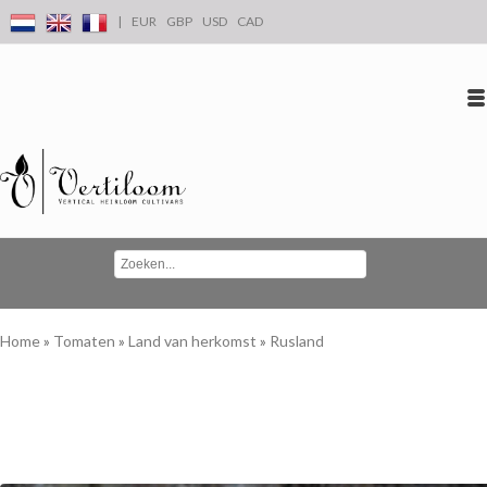
|
EUR
GBP
USD
CAD
Inloggen
Account aanmaken
Conta
Home
»
Tomaten
»
Land van herkomst
»
Rusland