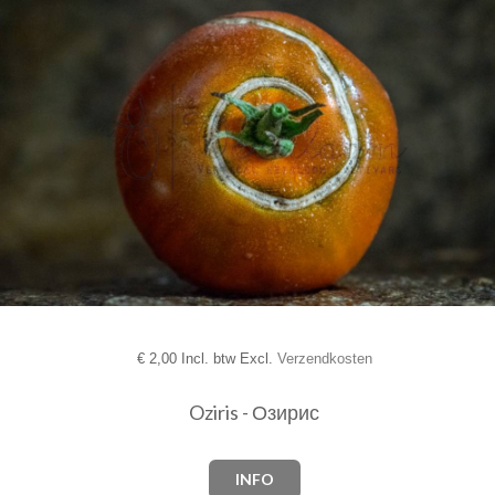
€
2,00 Incl. btw Excl.
Verzendkosten
Oziris - Озирис
INFO