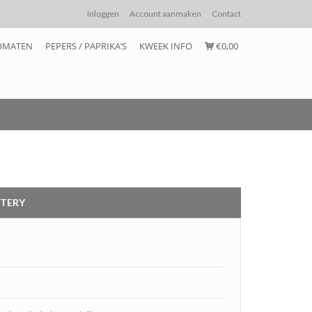
Inloggen
Account aanmaken
Contact
OMATEN
PEPERS / PAPRIKA’S
KWEEK INFO
€0,00
STERY