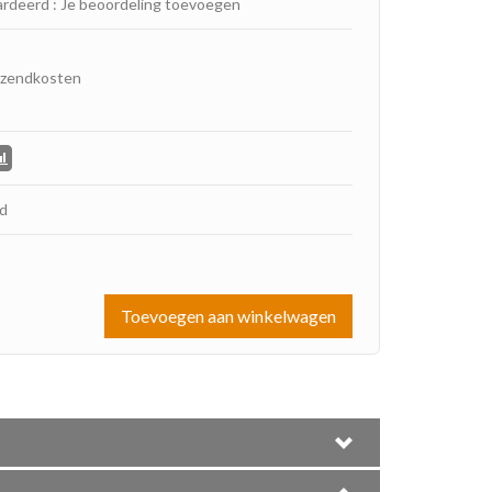
ardeerd
:
Je beoordeling toevoegen
rzendkosten
ad
Toevoegen aan winkelwagen