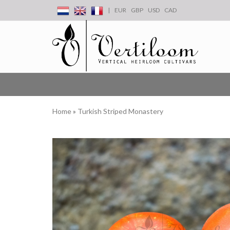
|
EUR
GBP
USD
CAD
Home
»
Turkish Striped Monastery