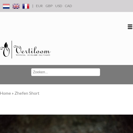
|
EUR
GBP
USD
CAD
Inloggen
Account aanmaken
Conta
Home
»
Zhefen Short