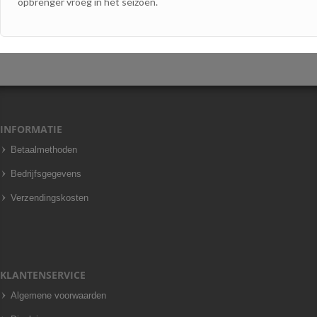
opbrenger vroeg in het seizoen.
INFORMATIE
Betaalmethoden
Bedrijfsgegevens
Verzendingskosten
KLANTENSERVICE
Algemene voorwaarden