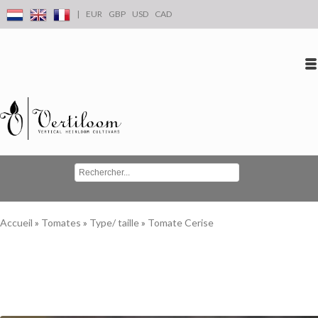
|
EUR
GBP
USD
CAD
Se connecter
S'inscrire
Conta
Accueil
»
Tomates
»
Type/ taille
»
Tomate Cerise