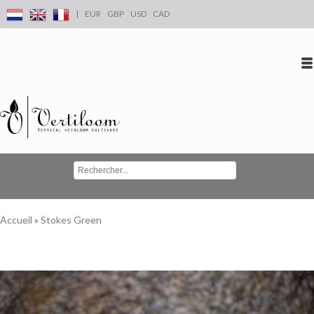
|
EUR
GBP
USD
CAD
Se connecter
S'inscrire
Conta
Accueil
»
Stokes Green